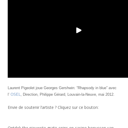
o
a
b
s
r
D
e
e
2
k
0
a
1
i
5
s
e
Laurent Pigeolet joue Georges Gershwin: “Rhapsody in blue” avec
l’
OSEL
, Direction, Philippe Gérard, Louvain-la-Neuve, mai 2012.
Envie de soutenir l’artiste ? Cliquez sur ce bouton:
Vergelijk eenvoudig casino free spins en lopende promoties.
Profitez d’une expérience de jeu sécurisée et fiable avec
Ontdek the nieuwste gratis spins en casino bonussen van