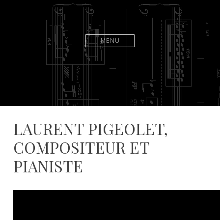
MENU
LAURENT PIGEOLET,
COMPOSITEUR ET
PIANISTE
2
T
o
h
c
o
t
m