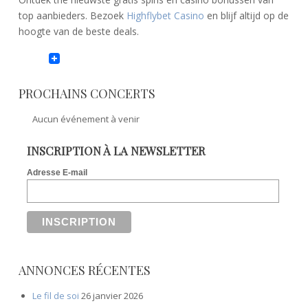
Caspero
helpt je de beste free spins deals te vinden.
betriot
, où une grande variété de jeux de casino en ligne et
top aanbieders. Bezoek
Highflybet Casino
en blijf altijd op de
de fournisseurs vous attend pour des heures de
hoogte van de beste deals.
divertissemen.
PROCHAINS CONCERTS
Aucun événement à venir
INSCRIPTION À LA NEWSLETTER
Adresse E-mail
ANNONCES RÉCENTES
Le fil de soi
26 janvier 2026