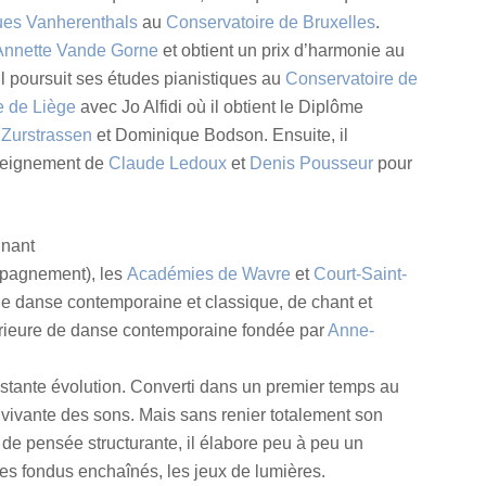
ues Vanherenthals
au
Conservatoire de Bruxelles
.
Annette Vande Gorne
et obtient un prix d’harmonie au
 il poursuit ses études pianistiques au
Conservatoire de
e de Liège
avec Jo Alfidi où il obtient le Diplôme
y Zurstrassen
et Dominique Bodson. Ensuite, il
enseignement de
Claude Ledoux
et
Denis Pousseur
pour
gnant
pagnement), les
Académies de Wavre
et
Court-Saint-
de danse contemporaine et classique, de chant et
périeure de danse contemporaine fondée par
Anne-
stante évolution. Converti dans un premier temps au
re vivante des sons. Mais sans renier totalement son
 de pensée structurante, il élabore peu à peu un
s fondus enchaînés, les jeux de lumières.