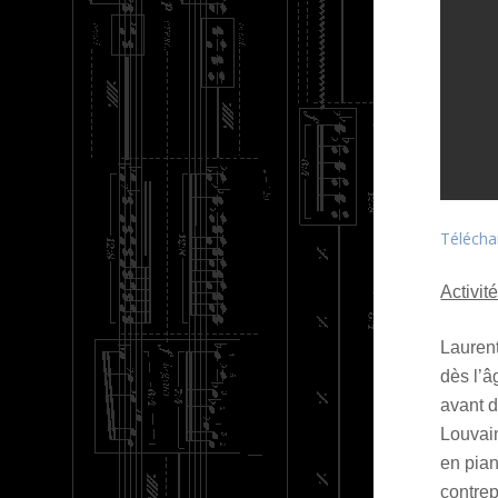
Télécha
Activit
Laurent
dès l’â
avant d
Louvain
en pian
contre