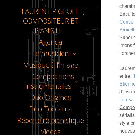
chamb
LAURENT PIGEOLET,
Ensuite
COMPOSITEUR ET
Conser
PIANISTE
Bruxel
Supérie
Agenda
intensi
Le musicien
l’orche
Musique à l’image
Laurent
Compositions
entre l’
instrumentales
Etienn
d’instr
Duo Origines
Teresa
Duo Toccanta
Compos
sériali
Répertoire pianistique
style p
Videos
nouvea