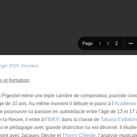
rger (PDF, Inconnu)
és et formation
:
 Pigeolet mène une triple carrière de compositeur, pianiste conc
ge de 10 ans. Au même moment il débute le piano à l’
Académie
e poursuivre sa passion en autodidacte entre l’âge de 13 et 17
-la-Neuve, il entre à l’
IMEP
, dans la classe de
Tatiana Evdoki
o et pédagogie avec grande distinction lui est décerné. Il étu
point avec Jacques Stecke et
Thierry Chleide
, l’analyse musica