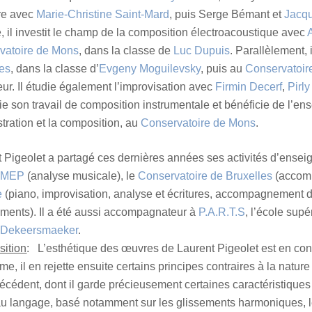
re avec
Marie-Christine Saint-Mard
, puis Serge Bémant et
Jacq
, il investit le champ de la composition électroacoustique avec
vatoire de Mons
, dans la classe de
Luc Dupuis
. Parallèlement,
les
, dans la classe d’
Evgeny Moguilevsky
, puis au
Conservatoir
ur. Il étudie également l’improvisation avec
Firmin Decerf
,
Pirl
fie son travail de composition instrumentale et bénéficie de l’
stration et la composition, au
Conservatoire de Mons
.
 Pigeolet a partagé ces dernières années ses activités d’ensei
IMEP
(analyse musicale), le
Conservatoire de Bruxelles
(accom
e
(piano, improvisation, analyse et écritures, accompagnement 
uments). Il a été aussi accompagnateur à
P.A.R.T.S
, l’école su
 Dekeersmaeker
.
ition
: L’esthétique des œuvres de Laurent Pigeolet est en con
sme, il en rejette ensuite certains principes contraires à la natu
récédent, dont il garde précieusement certaines caractéristiques
u langage, basé notamment sur les glissements harmoniques, le