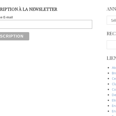
ANN
RIPTION À LA NEWSLETTER
e E-mail
A
n
n
REC
o
n
S
c
e
e
a
s
LIE
r
p
c
a
At
h
s
Br
f
s
Ce
o
é
Cl
r
e
Co
:
s
De
El
En
En