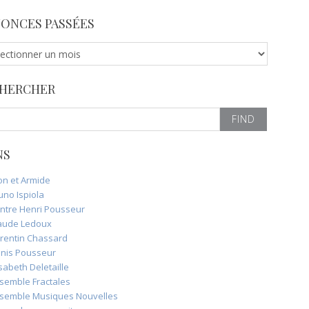
ONCES PASSÉES
HERCHER
NS
on et Armide
uno Ispiola
ntre Henri Pousseur
aude Ledoux
rentin Chassard
nis Pousseur
isabeth Deletaille
semble Fractales
semble Musiques Nouvelles