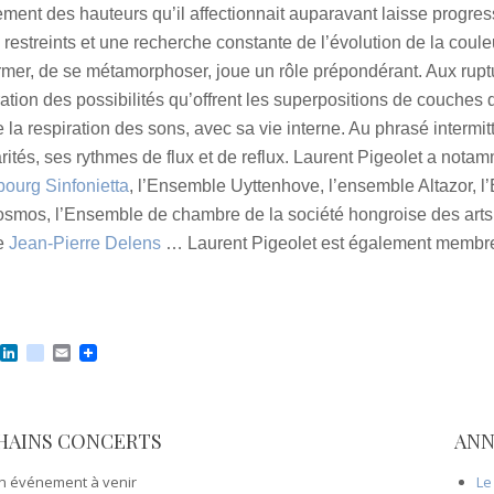
ement des hauteurs qu’il affectionnait auparavant laisse progres
 restreints et une recherche constante de l’évolution de la coul
rmer, de se métamorphoser, joue un rôle prépondérant. Aux ruptu
ration des possibilités qu’offrent les superpositions de couches d
 la respiration des sons, avec sa vie interne. Au phrasé intermitt
arités, ses rythmes de flux et de reflux. Laurent Pigeolet a notamm
ourg Sinfonietta
, l’Ensemble Uyttenhove, l’ensemble Altazor, 
smos, l’Ensemble de chambre de la société hongroise des arts,
te
Jean-Pierre Delens
… Laurent Pigeolet est également membr
T
L
v
E
w
i
i
m
n
a
a
k
d
i
e
e
l
HAINS CONCERTS
ANN
e
d
o
I
n
n événement à venir
Le 