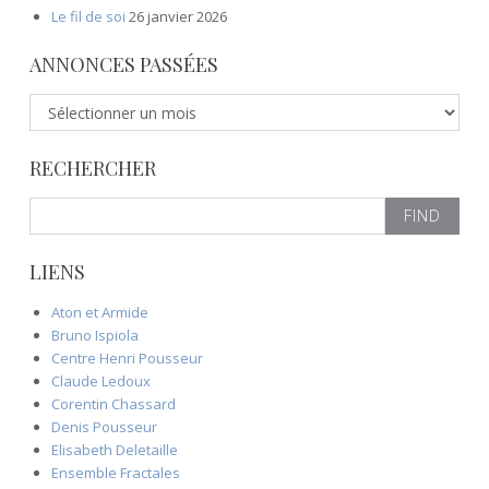
Le fil de soi
26 janvier 2026
ANNONCES PASSÉES
A
n
n
RECHERCHER
o
n
S
c
e
e
a
s
LIENS
r
p
c
a
Aton et Armide
h
s
Bruno Ispiola
f
s
Centre Henri Pousseur
o
é
Claude Ledoux
r
e
Corentin Chassard
:
s
Denis Pousseur
Elisabeth Deletaille
Ensemble Fractales