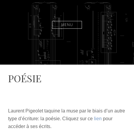
MENU
POÉSIE
9
L
s
a
e
u
p
r
Laurent Pigeolet taquine la muse par le biais d’un autre
t
e
type d’écriture: la poésie. Cliquez sur ce
lien
pour
e
n
accéder à ses écrits.
m
t