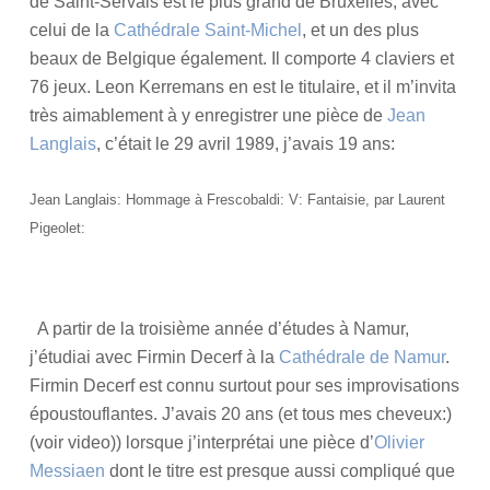
de Saint-Servais est le plus grand de Bruxelles, avec
celui de la
Cathédrale Saint-Michel
, et un des plus
beaux de Belgique également. Il comporte 4 claviers et
76 jeux. Leon Kerremans en est le titulaire, et il m’invita
très aimablement à y enregistrer une pièce de
Jean
Langlais
, c’était le 29 avril 1989, j’avais 19 ans:
Jean Langlais: Hommage à Frescobaldi: V: Fantaisie, par Laurent
Pigeolet:
A partir de la troisième année d’études à Namur,
j’étudiai avec Firmin Decerf à la
Cathédrale de Namur
.
Firmin Decerf est connu surtout pour ses improvisations
époustouflantes. J’avais 20 ans (et tous mes cheveux:)
(voir video)) lorsque j’interprétai une pièce d’
Olivier
Messiaen
dont le titre est presque aussi compliqué que