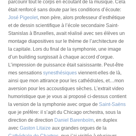
parcourir tout le corps en écoutant de la musique. Cela
0
p
était renforcé sans doute par les conditions d’écoute:
1
i
José Pigeolet
, mon père, alors professeur d’esthétique
5
g
e
et de dessin scientifique à l’école secondaire Saint-
o
Stanislas à Bruxelles, avait réalisé avec ses élèves un
l
montage diapositives sur le thème de l’architecture de
e
la capitale. Lors du final de la symphonie, une image
t
d’un building surgissait à chaque accord d’orgue.
L’impression de puissance était saisissante. Peut-être
mes sensations
synesthésiques
viennent-elles de là,
ainsi que mon attirance pour les cathédrales, et…mon
aversion pour les accoustiques sèches. L’extrait video
humoristique que je vous ai proposé ci-dessus contient
la version de la symphonie avec orgue de
Saint-Saëns
que je préfère: il s’agit du Chicago orchestra, sous la
direction de direction
Daniel Barenboïm
, en duplex
avec
Gaston Litaize
aux grandes orgues de la
Cathédrale de Chartres
, que j’ai visitée à plusieurs