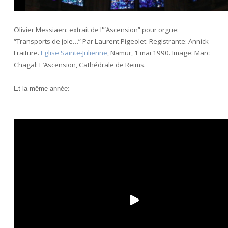
Olivier Messiaen: extrait de l'”Ascension” pour orgue:
“Transports de joie…” Par Laurent Pigeolet. Registrante: Annick
Fraiture.
Eglise Sainte-Julienne
, Namur, 1 mai 1990. Image: Marc
Chagal: L’Ascension, Cathédrale de Reims.
Et la même année: