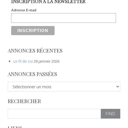
INSCRIPTION À LA NEWSLETTER
Adresse E-mail
ANNONCES RÉCENTES
Le fil de soi
26 janvier 2026
ANNONCES PASSÉES
A
n
n
RECHERCHER
o
n
S
c
e
e
a
s