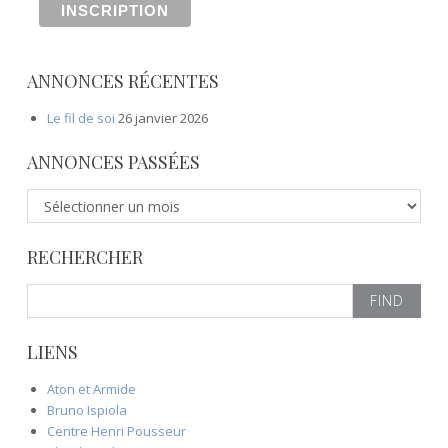
ANNONCES RÉCENTES
Le fil de soi
26 janvier 2026
ANNONCES PASSÉES
A
n
n
RECHERCHER
o
n
S
c
e
e
a
s
LIENS
r
p
c
a
Aton et Armide
h
s
Bruno Ispiola
f
s
Centre Henri Pousseur
o