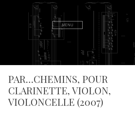
MENU
PAR…CHEMINS, POUR
CLARINETTE, VIOLON,
VIOLONCELLE (2007)
1
l
5
a
j
u
u
r