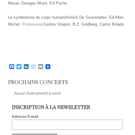
Meyer, Georges Wurst. Ed Poche.
Le symbolisme du corps humain/Annick De Souzenelles. Ed Albin
Michel.
Promesses
/Justine Shapiro, B.Z. Goldberg, Carlos Bolado.
F
T
L
v
E
a
w
i
i
m
c
i
n
a
a
e
t
k
d
i
PROCHAINS CONCERTS
b
t
e
e
l
o
e
d
o
Aucun événement à venir
o
r
I
k
n
INSCRIPTION À LA NEWSLETTER
Adresse E-mail