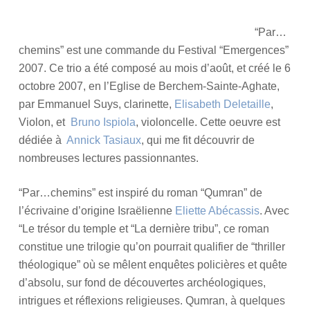
i
e
n
n
“Par…
2
t
chemins” est une commande du Festival “Emergences”
0
p
2007. Ce trio a été composé au mois d’août, et créé le 6
1
i
octobre 2007, en l’Eglise de Berchem-Sainte-Aghate,
5
g
par Emmanuel Suys, clarinette,
Elisabeth Deletaille
,
e
Violon, et
Bruno Ispiola
, violoncelle. Cette oeuvre est
o
dédiée à
Annick Tasiaux
, qui me fit découvrir de
l
e
nombreuses lectures passionnantes.
t
“Par…chemins” est inspiré du roman “Qumran” de
l’écrivaine d’origine Israëlienne
Eliette Abécassis
. Avec
“Le trésor du temple et “La dernière tribu”, ce roman
constitue une trilogie qu’on pourrait qualifier de “thriller
théologique” où se mêlent enquêtes policières et quête
d’absolu, sur fond de découvertes archéologiques,
intrigues et réflexions religieuses. Qumran, à quelques