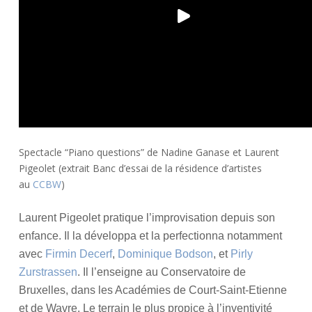
0
p
1
i
5
g
e
o
l
e
t
Spectacle “Piano questions” de Nadine Ganase et Laurent
Pigeolet (extrait Banc d’essai de la résidence d’artistes
au
CCBW
)
Laurent Pigeolet pratique l’improvisation depuis son
enfance. Il la développa et la perfectionna notamment
avec
Firmin Decerf
,
Dominique Bodson
, et
Pirly
Zurstrassen
. Il l’enseigne au Conservatoire de
Bruxelles, dans les Académies de Court-Saint-Etienne
et de Wavre. Le terrain le plus propice à l’inventivité