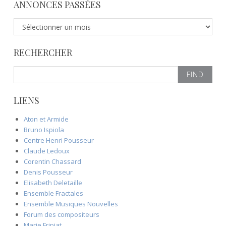
ANNONCES PASSÉES
A
n
n
RECHERCHER
o
n
S
c
e
e
a
s
LIENS
r
p
c
a
Aton et Armide
h
s
Bruno Ispiola
f
s
Centre Henri Pousseur
o
é
Claude Ledoux
r
e
Corentin Chassard
:
s
Denis Pousseur
Elisabeth Deletaille
Ensemble Fractales
Ensemble Musiques Nouvelles
Forum des compositeurs
Marie Fripiat