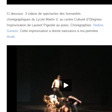
Ci dessous: 3 videos de spectacles des humanités
chorégraphiques du Lycée Martin V, au centre Culturel d’Ottignies.
Improvisation de Laurent Pigeolet au piano, Chorégraphies:
Nadine
Ganase
. Cette improvisation a donné naissance à ma première
étude
.